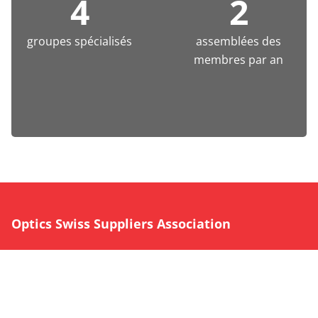
4
2
groupes spécialisés
assemblées des
membres par an
Optics Swiss Suppliers Association
Siège social :
Gerechtigkeitsgasse 23
CH-8001 Zurich
Téléphone +41 44 578 51 52