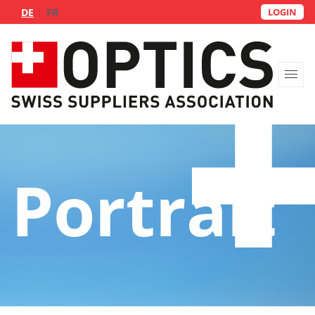
DE
FR
LOGIN
Portrait
Portrait
Groupes
Service de livraison
FAQs
Contact
Devenez membre